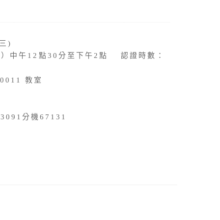
三)
三）中午12點30分至下午2點 認證時數：
011 教室
091分機67131