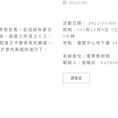
2022/11/07
活動日期： 2022/11/09(
、費用昂貴，若因經年累月
時間：111年11月9日（
的需求，其施工所須之人工、
2小時
間後又不敷使用的顧慮。
地點：電算中心地下層 140
對於室內美感的減分了。
承辦單位：電算教研組
聯絡人：張鋤非 0229393
詳全文