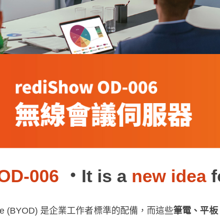
OD-006
・It is a
new idea
f
evice (BYOD) 是企業工作者標準的配備，而這些
筆電、平板