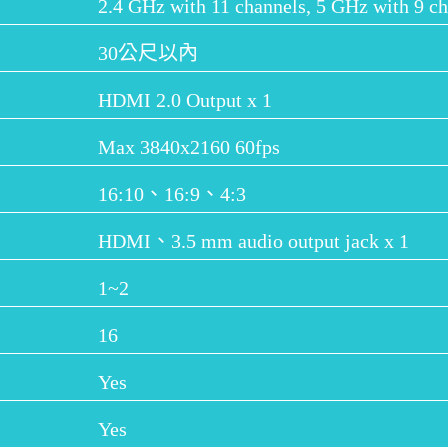
2.4 GHz with 11 channels, 5 GHz with 9 c
30公尺以內
HDMI 2.0 Output x 1
Max 3840x2160 60fps
16:10、16:9、4:3
HDMI、3.5 mm audio output jack x 1
1~2
16
Yes
Yes