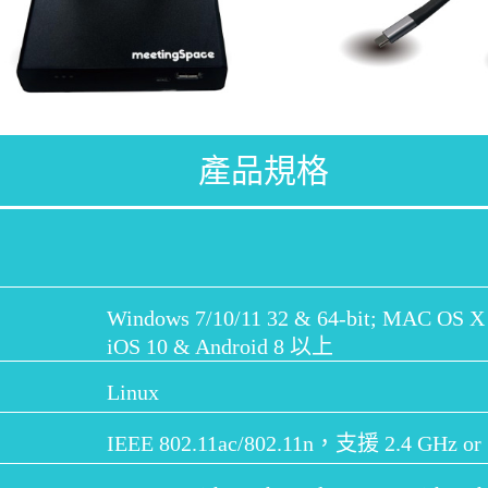
產品規格
Windows 7/10/11 32 & 64-bit; MAC OS 
iOS 10 & Android 8 以上
Linux
IEEE 802.11ac/802.11n，支援 2.4 GHz or