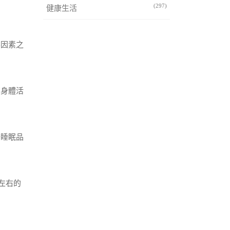
(297)
健康生活
要因素之
有身體活
升睡眠品
左右的