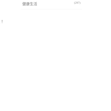
(297)
健康生活
喔！