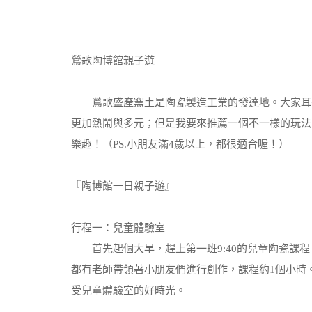
鶯歌陶博館親子遊
鶑歌盛產窯土是陶瓷製造工業的發達地。大家耳熟
更加熱鬧與多元；但是我要來推薦一個不一樣的玩法
樂趣！（PS.小朋友滿4歲以上，都很適合喔！）
『陶博館一日親子遊』
行程一：兒童體驗室
首先起個大早，趕上第一班9:40的兒童陶瓷課程，每
都有老師帶領著小朋友們進行創作，課程約1個小時
受兒童體驗室的好時光。