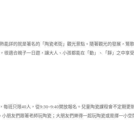
能詳的就是著名的「陶瓷老街」觀光景點。隨著觀光的發展，鶯歌
，很適合親子一日遊，讓大人、小孩都能在「動」、「靜」之中享
班只限40人，從9:30~9:40開放報名。兒童陶瓷課程會不定期更
。小朋友們跟著老師玩陶瓷；大朋友們樂得一起玩陶瓷或是擇一小空