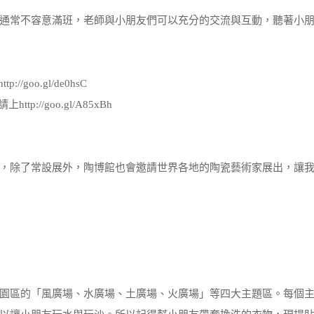
常不容意滿班，老師與小朋友們可以充分的交流與互動，聽著小朋
oo.gl/de0hsC
//goo.gl/A85xBh
，除了常設展外，陶博館也會邀請世界各地的陶瓷藝術家展出，讓
園區的「風廣場、水廣場、土廣場、火廣場」等四大主題區。每個