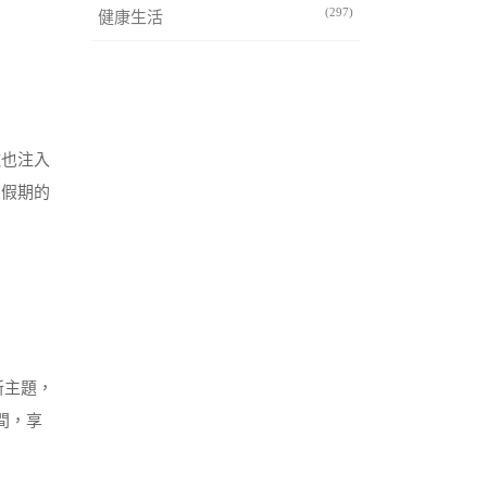
(297)
健康生活
也注入
受假期的
新主題，
間，享