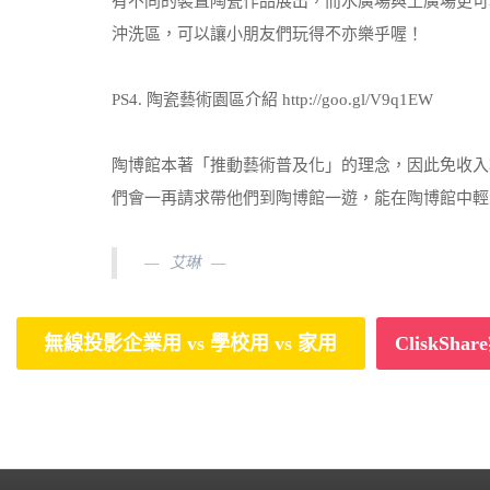
有不同的裝置陶瓷作品展出，而水廣場與土廣場更可
沖洗區，可以讓小朋友們玩得不亦樂乎喔！
PS4. 陶瓷藝術園區介紹 http://goo.gl/V9q1EW
陶博館本著「推動藝術普及化」的理念，因此免收入
們會一再請求帶他們到陶博館一遊，能在陶博館中輕
艾琳
無線投影企業用 vs 學校用 vs 家用
CliskS