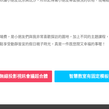
以讓小朋友玩水與玩沙。所以記得幫小朋友帶套換洗的衣物，現場
場費，是小朋友們與我非常喜歡探訪的園地，加上不同的主題課程
鬆享受動靜皆宜的假日親子時光，真是一件既悠閒又幸福的事喔！
hare無線投影視訊會議超合體
智慧教室有固定模板