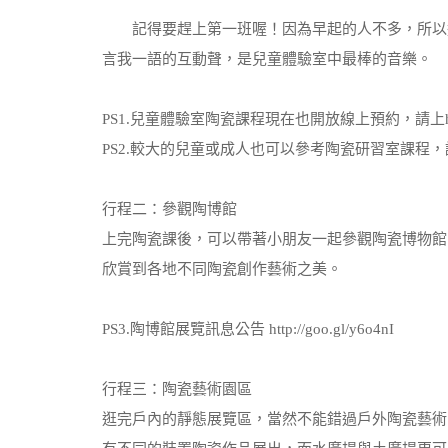
記得要趕上第一班喔！因為早起的人不多，所以通
言我一語的互動聲，是兒童體驗室中最棒的音樂。
PS1.兒童體驗室陶瓷課程現在也開放線上預約，請上http://g
PS2.較大的兒童或成人也可以參考陶瓷研習室課程，請上http:
行程二：參觀陶博館
上完陶瓷課後，可以帶著小朋友一起參觀陶瓷博物館
欣賞到各地不同陶瓷創作藝術之美。
PS3.陶博館展覽訊息公告 http://goo.gl/y6o4nI
行程三：陶瓷藝術園區
逛完戶內的靜態展覽區，當然不能錯過戶外陶瓷藝術