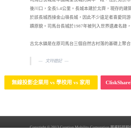
後川口，全長5.4公里。長城本建於北齊，現存的建
於該長城西接金山嶺長城，因此不少遠足者喜愛同游
蹟原貌。司馬台長城於1987年被列入世界遺產名錄
古北水鎮是在原司馬台三個自然古村落的基礎上聚合
文玲遊記
無線投影企業用 vs 學校用 vs 家用
CliskS
Copyright © 2013 Curation Mobility Corporation 展