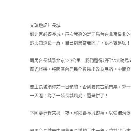
文玲遊記》長城
到北京必遊長城，這次我選的是司馬台在北京最北的
齡比知遠長一歲，自己創業當老闆了，很不容易呢！
司馬台長城離北京120公里，我們還得趕回北大聽
觀光旅遊，將園區內居民全數遷出改為民宿，中間穿
要上長城須得前一日預約，否則要買古鎮門票，算一下每
一天喔！為了一睹長城風光，還是拼了！
下回要專程來過一夜，將兩邊長城遊遍，以彌補匆促
司馬台長城是中國萬里長城的其中一段，位於北京市