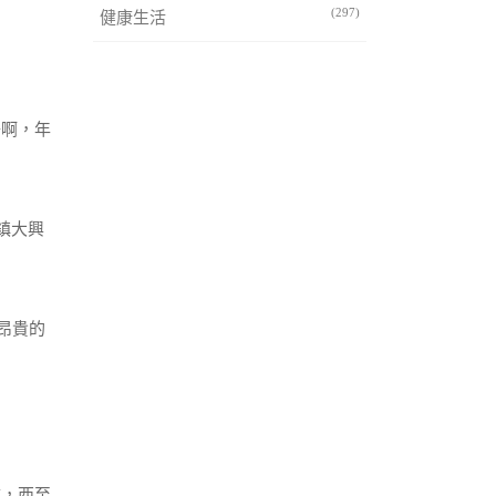
(297)
健康生活
子啊，年
鎮大興
！
好昂貴的
樓，西至