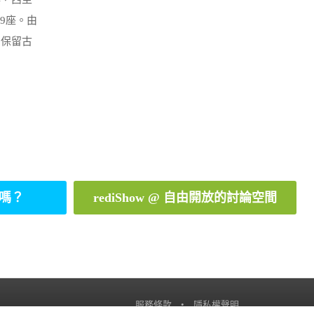
9座。由
的保留古
。
嗎？
rediShow @ 自由開放的討論空間
服務條款
•
隱私權聲明