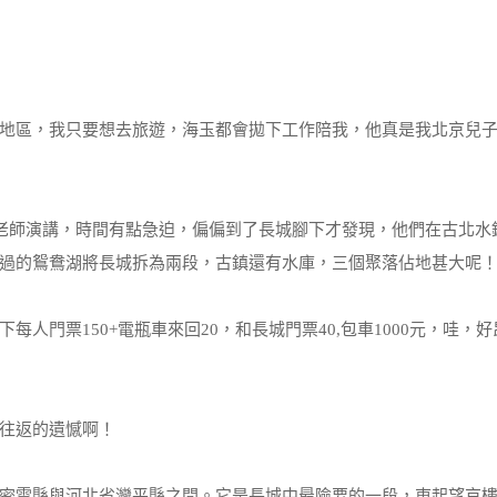
地區，我只要想去旅遊，海玉都會拋下工作陪我，他真是我北京兒
馬老師演講，時間有點急迫，偏偏到了長城腳下才發現，他們在古北水
過的鴛鴦湖將長城拆為兩段，古鎮還有水庫，三個聚落佔地甚大呢
人門票150+電瓶車來回20，和長城門票40,包車1000元，哇，
往返的遺憾啊！
密雲縣與河北省灤平縣之間。它是長城中最險要的一段，東起望京