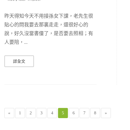
昨天得知今天不用接孫女下課，老先生很
貼心的問我要去那裏走走，還很好心的
說，好久沒當書僮了，是否要去照相；有
人要陪，...
詳全文
«
1
2
3
4
5
6
7
8
»