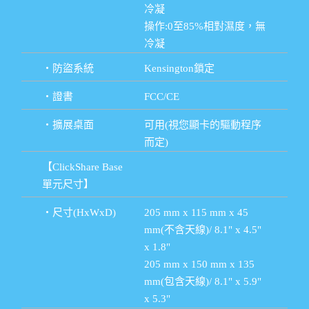
冷凝
操作:0至85%相對濕度，無
冷凝
・防盜系統
Kensington鎖定
・證書
FCC/CE
・擴展桌面
可用(視您顯卡的驅動程序
而定)
【ClickShare Base
單元尺寸】
・尺寸(HxWxD)
205 mm x 115 mm x 45
mm(不含天線)/ 8.1" x 4.5"
x 1.8"
205 mm x 150 mm x 135
mm(包含天線)/ 8.1" x 5.9"
x 5.3"