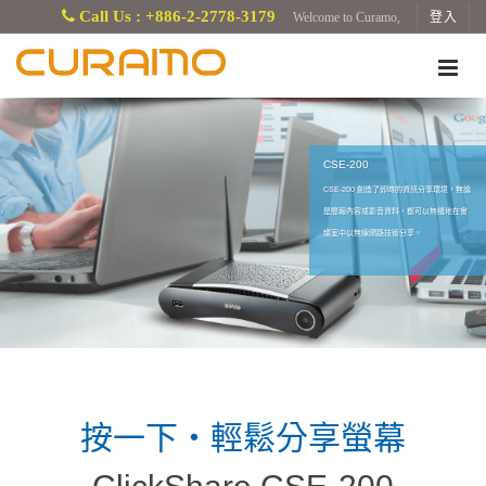
Call Us : +886-2-2778-3179
Welcome to Curamo,
登入
CSE-200
CSE-200 創造了即時的資訊分享環境，無論
是簡報內容或影音資料，都可以無縫地在會
議室中以無線網路技術分享。
按一下・輕鬆分享螢幕