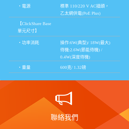
・電源
標準 110/220 V AC插頭，
乙太網供電(PoE Plus)
【ClickShare Base
單元尺寸】
・功率消耗
操作:6W(典型)/ 18W(最大)
待機:2.6W(節能待機) /
0.4W(深度待機)
・重量
600克/ 1.32磅
聯絡我們