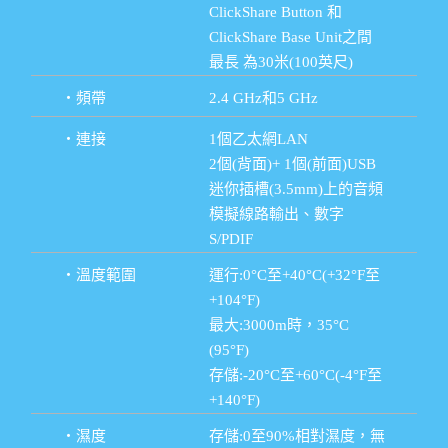
ClickShare Button 和
ClickShare Base Unit之間
最長 為30米(100英尺)
・頻帶
2.4 GHz和5 GHz
・連接
1個乙太網LAN
2個(背面)+ 1個(前面)USB
迷你插槽(3.5mm)上的音頻
模擬線路輸出、數字
S/PDIF
・溫度範圍
運行:0°C至+40°C(+32°F至
+104°F)
最大:3000m時，35°C
(95°F)
存儲:-20°C至+60°C(-4°F至
+140°F)
・濕度
存儲:0至90%相對濕度，無