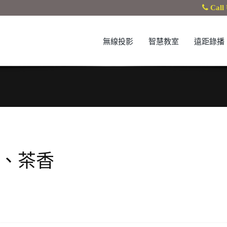
Call 
無線投影
智慧教室
遠距錄播
香、茶香