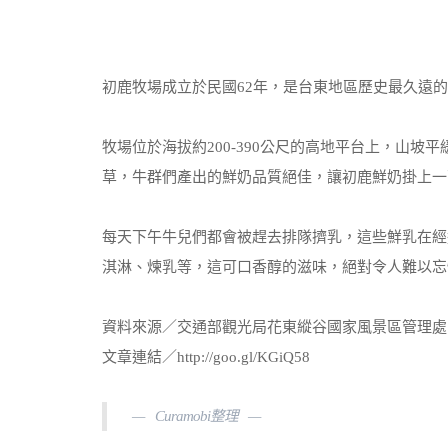
初鹿牧場成立於民國62年，是台東地區歷史最久遠
牧場位於海拔約200-390公尺的高地平台上，山
草，牛群們產出的鮮奶品質絕佳，讓初鹿鮮奶掛上一
每天下午牛兒們都會被趕去排隊擠乳，這些鮮乳在經
淇淋、煉乳等，這可口香醇的滋味，絕對令人難以忘
資料來源／交通部觀光局花東縱谷國家風景區管理處
文章連結／http://goo.gl/KGiQ58
Curamobi整理