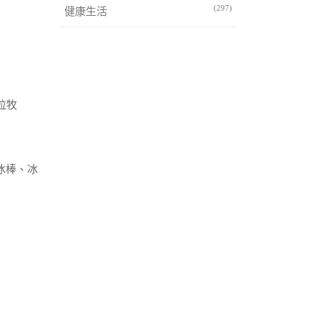
(297)
健康生活
拉牧
冰棒、冰