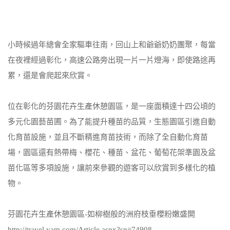
小時候過年總會全家驅車往南，回山上和爺爺奶奶團聚，每當
在夜裡經過彰化，高速公路旁出現一片一片燈海，即使路途再
累，還是會爬起來欣賞。
位在彰化的芬園花卉生產休憩園區，是一座面積達十四公頃的
多元化園藝苗圃。為了能提升種苗的品質，生態園區引進自動
化育苗設施，並且不斷精進育苗技術，而除了全自動化育苗
場，園區還有熱帶梅、櫻花、種苗、盆花、葡萄花架準園及盆
苗化區等多項設施，讓前來參觀的遊客可以欣賞到多樣化的植
物。
芬園花卉生產休憩園區-如柳樹般的洲府枝垂櫻粉嫩盛開
http://travel.yam.com/Article.aspx?sn=74908