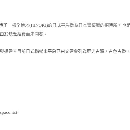
建造了一棟全檜木(HINOKI)的日式平房做為日本警察廳的招待所，也
由於缺乏經費而未開發。
與擴建。目前日式榻榻米平房已由文建會列為歷史古蹟，古色古香
pacontct