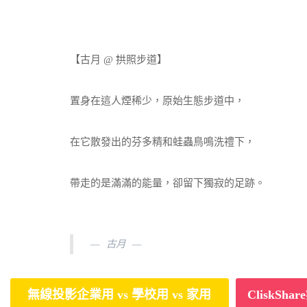
【古月 @ 拱照步道】
置身在這人煙稀少，原始生態步道中，
在它散發出的芬多精和蛙蟲鳥鳴洗禮下，
帶走的是滿滿的能量，卻留下獨寂的足跡。
古月
無線投影企業用 vs 學校用 vs 家用
CliskS