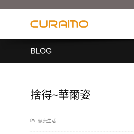
BLOG
捨得~華爾姿
健康生活