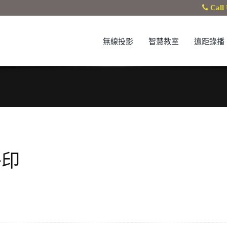
Call 
無線投影
智慧教室
遠距錄播
烙印