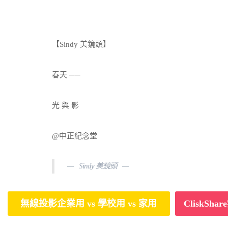
【Sindy 美鏡頭】
春天 ──
光 與 影
@中正紀念堂
Sindy 美鏡頭
無線投影企業用 vs 學校用 vs 家用
CliskS