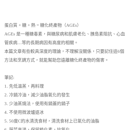
蛋白質 + 糖 + 熱 = 糖化終產物（AGEs）
AGEs 是一種糖毒素，與糖尿病和肌膚老化、胰島素阻抗、心血
管疾病…等的長期病因有高度的相關。
本篇文章有些較具深度的理論，不理解沒關係，只要記住這6個
方法和烹調方式，就能幫助您遠離糖化終產物的傷害。
筆記:
1. 先低溫蒸，再料理
2. 冷鍋冷油，減少油脂氧化的發生
3. 少油蒸燒法，使用有鍋蓋的鍋子
4. 不使用微波爐退冰
5. 50度C的水清洗食材，清洗食材上已氧化的油脂
6. 蔬菜高湯，保留植化素，抗氧化