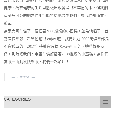
知己談著自己的創作般地陶醉；雖然要鼓舞人們更重視自己的
健康、為較健康的生活型態做出改變是很不容易的事，但我們
這麼多可愛的朋友們用行動持續地鼓勵我們、讓我們知道並不
孤單。
為張大哥準備了一個插著2000蠟燭的小蛋糕，並為他唱了一首
動次快樂歌，希望他也很 enjoy 喔！我們知道 2000萬俱樂部是
不會孤單的，2017年持續會有動次人來叩關的。這些好朋友
們，到時候我們也定當準備好插著2000蠟燭的小蛋糕，為你們
高歌一曲動次快樂歌，我們一起加油！
Curamo
CATEGORIES