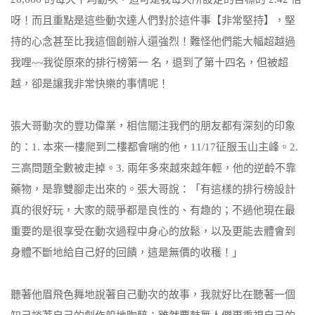
呀！而且重點是這些動次達人們對於這件事【非常堅持】，堅
持的心念甚至比我這個創辦人還強烈！難怪他們能大幅超越過
我哩~~我從原來的排行榜第一 名，退到了第十四名，但被超
越，卻是讓我非常快樂的事情呢！
張大哥動次的豐功偉業，相信關注我們的朋友都有深刻的印象
的：1. 本來一樓爬到二樓都會喘的他，11/17征服玉山主峰。2.
三高問題全數被走掉。3. 兩年多來越來越年輕，他的逆齡不靠
藥物，是靠雙腳走出來的。張大哥說：「有這樣的排行榜設計
真的很好玩，大家的競爭都是良性的、有趣的；不過他現在最
重要的是很享受在動次過程中身心的放鬆，以及更能去體會到
身體不斷地給自己好的回饋，這是無價的收穫！」
聽著他眉飛色舞地說著自己動次的故事，我就好比在聽著一個