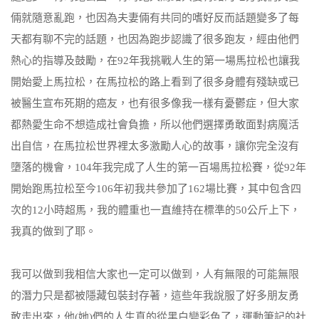
倆就隨意亂跑，也因為夫妻倆有共同的嗜好反而話題變多了每
天都有聊不完的話題，也因為跑步認識了很多跑友，經由他們
熱心的指導及鼓勵，在92年我挑戰人生的第一場馬拉松也讓我
開始愛上馬拉松，在馬拉松的路上看到了很多身體有殘缺或已
被醫生宣布死期的癌友，也有很多像我一樣有憂鬱症，但大家
都熱愛生命不想造成社會負擔，所以他們選擇勇敢面對病魔活
出自信，在馬拉松世界裡太多激勵人心的故事，讓你完全沒有
墮落的機會，104年我完成了人生的第一百場馬拉松賽，從92年
開始跑馬拉松至今106年初我共參加了162場比賽，其中包含四
次的12小時超馬，我的體重也一直維持在標準的50公斤上下，
我真的做到了耶。
我可以做到我相信大家也一定可以做到，人有無限的可能無限
的潛力只是都被隱藏包裝封存著，這些年我說服了好多朋友勇
敢走出來，他(她)們的人生真的從黑白變彩色了，運動筆記的社