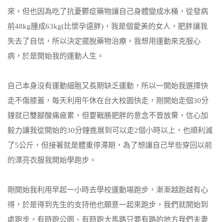
來，但也因為吃了抗憂鬱症藥物讓自己身體變成水桶，從發病
前48kg腫成63kg(比懷孕還胖)，我是個愛美的女人，肥胖讓我
失去了自信，所以決定擺脫藥物治療，我想用運動來克服心
病，於是開始我的運動人生。
自己本身沒有運動細胞又長期缺乏運動，所以一開始我選擇快
走不傷膝蓋，每天利用午休在台大校園快走，剛開始走個30分
鐘就已雙腳酸痛疲累，但要戰勝肥胖的意念不曾放棄，信心加
毅力讓我從開始的30分鐘進展到可以走2個小時以上，也順利減
了5公斤，但接著就是體重停滯期，為了想讓自己早些穿回以前
的漂亮衣服我開始學跑步。
剛開始我利用早起一小時去學校運動場跑步，漸漸越跑越有心
得，於是得到先生的支持他也願意一起來跑步，我們就開始到
處跑步，有時跑公園、有時跑大馬路只要有路的地方我們夫妻