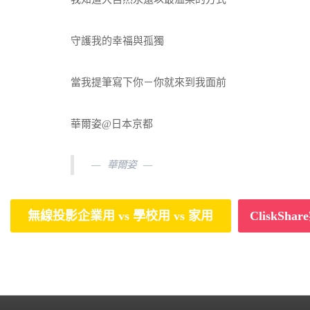
守護我的幸福與孤獨
當我提筆寫下你－你就來到我面前
華爾姿@日本京都
華爾姿
無線投影企業用 vs 學校用 vs 家用
CliskS