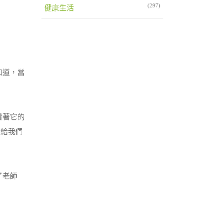
(297)
健康生活
知道，當
看著它的
會給我們
了老師