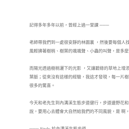
記得多年多年以前，曾經上過一堂課 ───
老師帶我們到一處很安靜的林園裏 ，然後要每個人
風輕拂著樹梢、樹葉的颯颯聲、小蟲的叫聲，是多麼
而陽光透過樹梢灑下的光影 ，又讓碧綠的草地上增
葉脈；從來沒有這樣的經驗，我這才發現，每一片樹
很多的驚喜。
今天和老先生到內溝溪生態步道健行，步道邊野花和
說，要用心去體會大自然給我們的不同風貌，是 啊，用
─── Sindy 於內溝溪生態步道