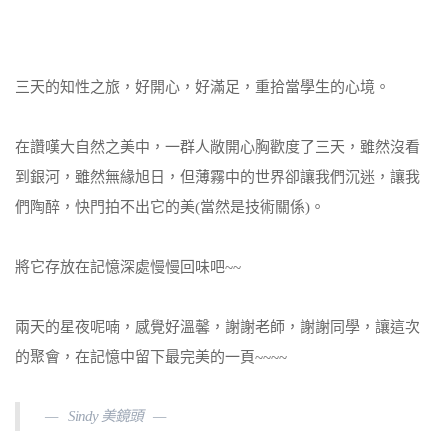
三天的知性之旅，好開心，好滿足，重拾當學生的心境。
在讚嘆大自然之美中，一群人敞開心胸歡度了三天，雖然沒看
到銀河，雖然無緣旭日，但薄霧中的世界卻讓我們沉迷，讓我
們陶醉，快門拍不出它的美(當然是技術關係)。
將它存放在記憶深處慢慢回味吧~~
兩天的星夜呢喃，感覺好溫馨，謝謝老師，謝謝同學，讓這次
的聚會，在記憶中留下最完美的一頁~~~~
Sindy 美鏡頭