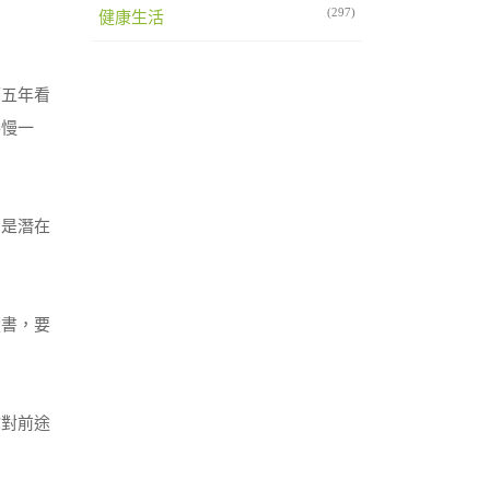
(297)
健康生活
隔五年看
得慢一
仍是潛在
讀書，要
你對前途