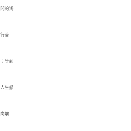
之間的鴻
能行善
了；等到
的人生態
就向前