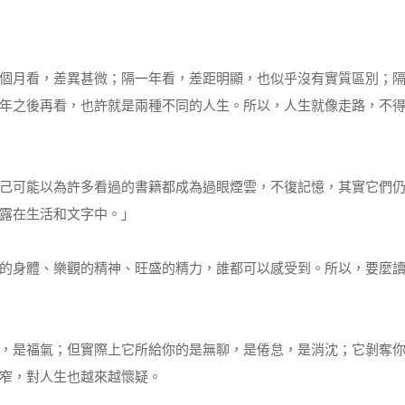
個月看，差異甚微；隔一年看，差距明顯，也似乎沒有實質區別；
年之後再看，也許就是兩種不同的人生。所以，人生就像走路，不
己可能以為許多看過的書籍都成為過眼煙雲，不復記憶，其實它們
露在生活和文字中。」
的身體、樂觀的精神、旺盛的精力，誰都可以感受到。所以，要麼
，是福氣；但實際上它所給你的是無聊，是倦怠，是消沈；它剝奪
窄，對人生也越來越懷疑。