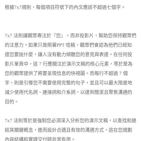
根據7x7規則，每個項目符號下的內文應該不超過七個字。
7x7 法則讓觀眾專注於『您』，而非投影片，幫助您保持觀眾們
的注意力。如果只是照著PPT 唸稿，觀眾們會認為他們已經知
道您要說什麼，讓人沒有動力傾聽您的意見與表達。在任何投
影片單頁中，這 7 行應關注於演示文稿的核心元素，等於是為
您的觀眾提供了將要呈現信息的快視圖。而每行不超過 7 個
字，則是引導您不需要使用完整的句子，並且可以最大限度地
減少使用代名詞、連接詞和介系詞，以達到簡潔且聚焦溝通的
目的。
7x7 法則等於是強制您必須深入分析您的演示文稿，以查找和總
結其關鍵概念，進而設計合適且有效的溝通方式，這在您規劃
內容結構和實踐交付時非常有用。