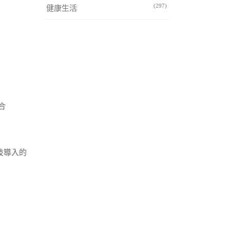
(297)
健康生活
合
技導入的