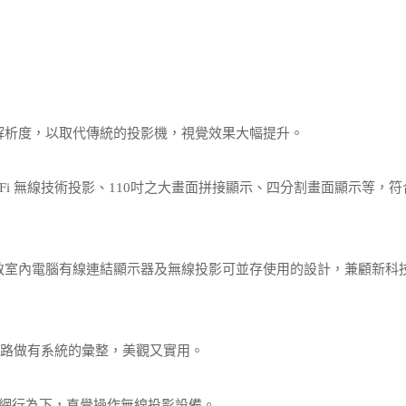
ll HD 解析度，以取代傳統的投影機，視覺效果大幅提升。
WiFi 無線技術投影、110吋之大畫面拼接顯示、四分割畫面顯示等，符
成保留原有教室內電腦有線連結顯示器及無線投影可並存使用的設計，兼顧新科
線路做有系統的彙整，美觀又實用。
改變上網行為下，直覺操作無線投影設備。