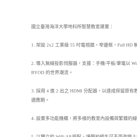
國立臺灣海洋大學地科所智慧教室建置：
1. 架設 2x2 工業級 55 吋電視牆，窄邊框，Fu
2. 導入無線投影伺服器，支援：手機/平板/筆電以 
BYOD 的世界潮流。
3. 採用 4 進 2 出之 HDMI 分配器，以達
適應期。
4. 設置多功能機櫃，將多樣的教室內設備與繁雜的
5. 以獨立的 WiFi AP 搭配，讓學校師生可不用