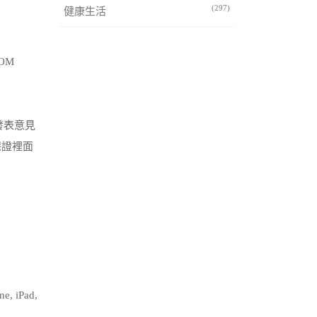
(297)
健康生活
OM
發表意見
保證裡面
iPad,