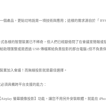
一個產品，更貼切地說是一項技術與應用；這樣的需求源自於「 BY
有各式各樣的智慧裝置已不稀奇，但人們已經厭倦問了在會議室簡報或
助理匯整或是透過 USB 傳檔案給負責投影的那台電腦 (但不負責
裝置加入會議！而無線投影就是最佳選擇。
就必須具備跨平台支援的能力：
rplay 螢幕鏡像投影】功能，讓您不用另外安裝軟體，就能在 iPhone, 