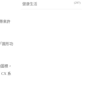
(297)
健康生活
者帶來許
個「圓形功
的圖標，
CX 系