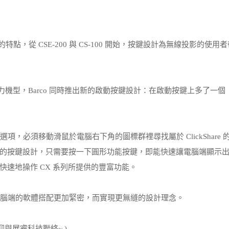
服器的特點，從 CSE-200 與 CS-100 開始，按鍵設計為無線投影的使用
議) 系列的主力機型，Barco 同時推出新的啟動按鍵設計：在啟動按鍵上多了一
功能選項，必須移動滑鼠於電腦右下角的圖標群裡尋找屬於 ClickShare 
的按鍵設計，只需要按一下圓形功能按鍵，即能快速讓電腦端顯示出 
速地操作 CX 系列所提供的豐富功能。
操作與電腦端的軟體搭配更加緊密，而實現更無縫的設計理念。
歡迎與展睿科技聯絡~ )