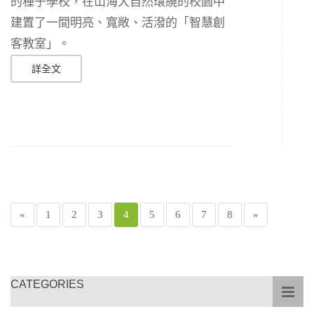
的種子學校，在山海大自然環繞的校園中
建置了一間明亮、寬敞、活潑的「智慧創
客教室」。
詳全文
«
1
2
3
4
5
6
7
8
»
CATEGORIES